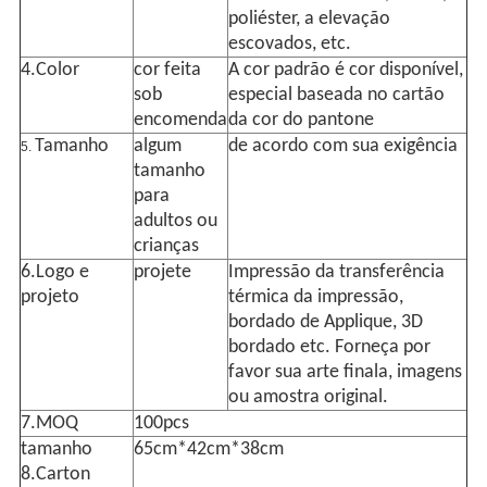
poliéster, a elevação
escovados, etc.
4.Color
cor feita
A cor padrão é cor disponível,
sob
especial baseada no cartão
encomenda
da cor do pantone
Tamanho
algum
de acordo com sua exigência
5.
tamanho
para
adultos ou
crianças
6.Logo e
projete
Impressão da transferência
projeto
térmica da impressão,
bordado de Applique, 3D
bordado etc. Forneça por
favor sua arte finala, imagens
ou amostra original.
7.MOQ
100pcs
tamanho
65cm*42cm*38cm
8.Carton