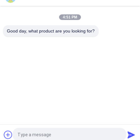
Malha fluorescente Beanie Hats Custom Pattern do caráter
60cm
4:51 PM
chapéu de Beanie Hats For Men Fluorescent da malha do
bordado de 60cm
Good day, what product are you looking for?
Categorias populares
Todos
Bonés De Beisebol 
Bonés De Beisebol 
Impressos
Bordados
Boné De Beisebol De 
Tampão Do 
5 Painéis
Camionista De 5 
Painéis
Chapéus Lisos Do 
Chapéus Ajustáveis 
Snapback Da Borda
Do Golfe
Chapéus Do 
Chapéu Da Cubeta 
Paizinho Dos 
Do Pescador
Esportes
Pedir um orçamento