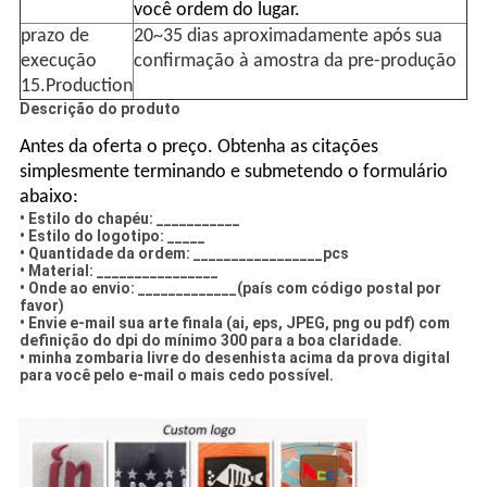
você ordem do lugar.
prazo de
20~35 dias aproximadamente após sua
execução
confirmação à amostra da pre-produção
15.Production
Descrição do produto
Antes da oferta o preço. Obtenha as citações
simplesmente terminando e submetendo o formulário
abaixo:
• Estilo do chapéu: ___________
• Estilo do logotipo: _____
• Quantidade da ordem: _________________pcs
• Material: ________________
• Onde ao envio: _____________(país com código postal por
favor)
• Envie e-mail sua arte finala (ai, eps, JPEG, png ou pdf) com
definição do dpi do mínimo 300 para a boa claridade.
• minha zombaria livre do desenhista acima da prova digital
para você pelo e-mail o mais cedo possível.