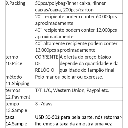
9.Packing
50pcs/polybag/inner caixa, 4inner
caixas/caixa, 200pcs/carton
20" recipiente podem conter 60,000pcs
aproximadamente
40" recipiente podem conter 12,000pcs
aproximadamente
40" altamente recipiente podem conter
13,000pcs aproximadamente
termo
CORRENTE
A oferta do preço básico
10.Price
DE
depende da quantidade e da
RELÓGIO
qualidade do tampão final
método
Pelo mar ou pelo ar ou expresse.
11.Shipping
termos
T/T, L/C, Western Union, Paypal etc.
12.Payment
tempo
3~7days
13.Sample
taxa
USD 30-50$ para pela parte. nós retornar-
14.Sample
lhe-emos a taxa da amostra uma vez