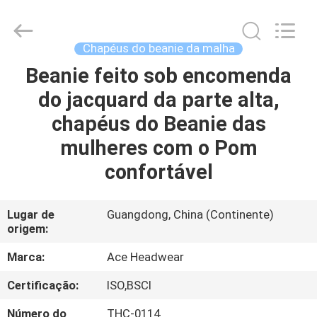
Guangzhou
Ace
Headwear
Manufacturing
Co.,
Chapéus do beanie da malha
Ltd..
All
Rights
Beanie feito sob encomenda
CASA
Reserved.
do jacquard da parte alta,
PRODUTOS
chapéus do Beanie das
mulheres com o Pom
SOBRE
confortável
NÓS
Lugar de
Guangdong, China (Continente)
origem:
EXCURSÃO
DA
Marca:
Ace Headwear
FÁBRICA
Certificação:
ISO,BSCI
Número do
THC-0114