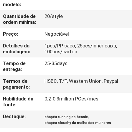
CONTROLE
modelo:
DA
Quantidade de
20/style
ordem mínima:
QUALIDADE
Preço:
Negociável
CONTACTE-
Detalhes da
1pcs/PP saco, 25pcs/inner caixa,
NOS
embalagem:
100pcs/carton
Tempo de
25-35days
entrega:
NOTÍCIA
Termos de
HSBC, T/T, Western Union, Paypal
pagamento:
CASOS
Habilidade da
0.2-0.3million PCes/mês
fonte:
MAPA
Destaque:
,
chapéu running do beanie
DO
chapéu slouchy da malha das mulheres
SITE