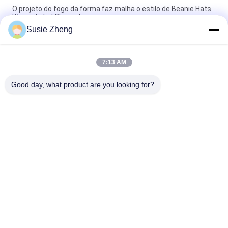
O projeto do fogo da forma faz malha o estilo de Beanie Hats
Woven Label Character
Susie Zheng
Malha fluorescente Beanie Hats Custom Pattern do caráter
60cm
7:13 AM
chapéu de Beanie Hats For Men Fluorescent da malha do
bordado de 60cm
Good day, what product are you looking for?
Categorias populares
Todos
Bonés De Beisebol 
Bonés De Beisebol 
Impressos
Bordados
Boné De Beisebol De 
Tampão Do 
5 Painéis
Camionista De 5 
Painéis
Chapéus Lisos Do 
Chapéus Ajustáveis 
Snapback Da Borda
Do Golfe
Chapéus Do 
Chapéu Da Cubeta 