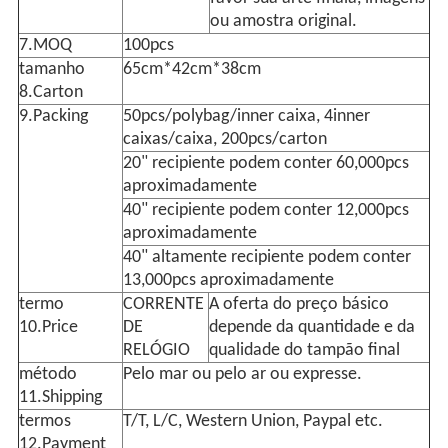
ou amostra original.
7.MOQ
100pcs
tamanho
65cm*42cm*38cm
8.Carton
9.Packing
50pcs/polybag/inner caixa, 4inner
caixas/caixa, 200pcs/carton
20" recipiente podem conter 60,000pcs
aproximadamente
40" recipiente podem conter 12,000pcs
aproximadamente
40" altamente recipiente podem conter
13,000pcs aproximadamente
termo
CORRENTE
A oferta do preço básico
10.Price
DE
depende da quantidade e da
RELÓGIO
qualidade do tampão final
método
Pelo mar ou pelo ar ou expresse.
11.Shipping
termos
T/T, L/C, Western Union, Paypal etc.
12.Payment