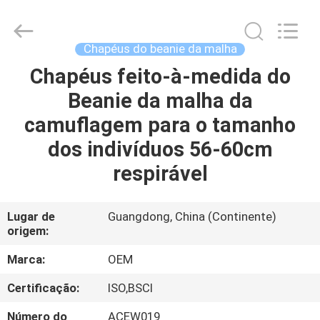
Guangzhou
Ace
Headwear
Manufacturing
Co.,
Chapéus do beanie da malha
Ltd..
All
Rights
Chapéus feito-à-medida do
CASA
Reserved.
Beanie da malha da
PRODUTOS
camuflagem para o tamanho
dos indivíduos 56-60cm
SOBRE
respirável
NÓS
Lugar de
Guangdong, China (Continente)
origem:
EXCURSÃO
DA
Marca:
OEM
FÁBRICA
Certificação:
ISO,BSCI
Número do
ACEW019