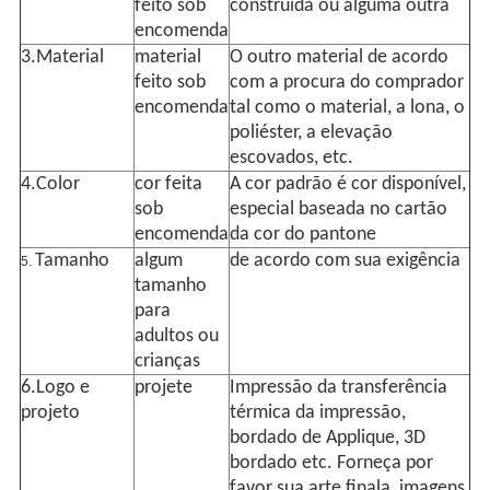
feito sob
construída ou alguma outra
encomenda
3.Material
material
O outro material de acordo
feito sob
com a procura do comprador
encomenda
tal como o material, a lona, o
poliéster, a elevação
escovados, etc.
4.Color
cor feita
A cor padrão é cor disponível,
sob
especial baseada no cartão
encomenda
da cor do pantone
Tamanho
algum
de acordo com sua exigência
5.
tamanho
para
adultos ou
crianças
6.Logo e
projete
Impressão da transferência
projeto
térmica da impressão,
bordado de Applique, 3D
bordado etc. Forneça por
favor sua arte finala, imagens