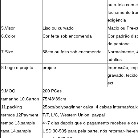
auto-tela com c
fechamento tra
exigência
5.Visor
Liso ou curvado
Macio ou Pre-
6.Color
Cor feita sob encomenda
Cor padrão disp
do pantone
7.Size
58cm ou feito sob encomenda
Normalmente, 
adultos
8.Logo e projeto
projete
Impressão, imp
gravado, tecido
ect
9.MOQ
200 PCes
tamanho 10.Carton
75*48*39cm
11.packing
25pcs/polybag/inner caixa, 4 caixas internas/cai
termos 12Payment
T/T, L/C, Western Union, paypal
tempo 13.sample
4~7 dias depois que o pagamento recebeu e os 
taxa 14.sample
USD 30-50$ para pela parte. nós retornar-lhe-