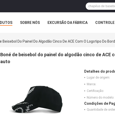
DUTOS
SOBRE NÓS
EXCURSÃO DA FÁBRICA
CONTROLE 
e Beisebol Do Painel Do Algodão Cinco De ACE Com O Logotipo Do Bord
Boné de beisebol do painel do algodão cinco de ACE 
auto
Detalhes do prod
Lugar de origem:
Marca:
Certificação:
Número do modelo:
Condições de Pag
Quantidade de ord