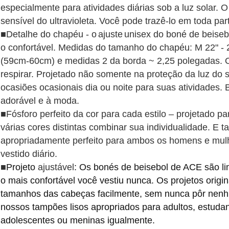
especialmente para atividades diárias sob a luz solar. O
sensível do ultravioleta. Você pode trazê-lo em toda par
■Detalhe do chapéu -
o
ajuste
unisex do boné de beiseb
o confortável. Medidas do tamanho do chapéu: M 22" - 2
(59cm-60cm) e medidas 2 da borda ~ 2,25 polegadas. O
respirar. Projetado não somente na proteção da luz d
ocasiões ocasionais dia ou noite para suas atividades. 
adorável e à moda.
■Fósforo perfeito da cor para cada estilo – projetado 
várias cores distintas combinar sua individualidade. E 
apropriadamente perfeito para ambos os homens e mu
vestido diário.
■
Projeto
ajustável
: Os bonés de beisebol de ACE são li
o mais confortável você vestiu nunca. Os projetos origi
tamanhos das cabeças facilmente, sem nunca pôr nenhu
nossos tampões lisos apropriados para adultos, estudan
adolescentes ou meninas igualmente.