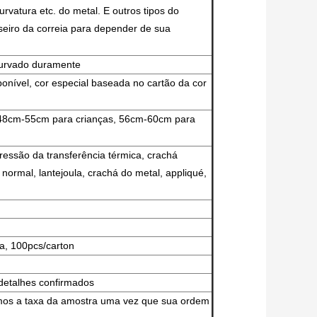
urvatura etc. do metal. E outros tipos do
seiro da correia para depender de sua
curvado duramente
onível, cor especial baseada no cartão da cor
48cm-55cm para crianças, 56cm-60cm para
ressão da transferência térmica, crachá
 normal, lantejoula, crachá do metal, appliqué,
xa, 100pcs/carton
detalhes confirmados
emos a taxa da amostra uma vez que sua ordem