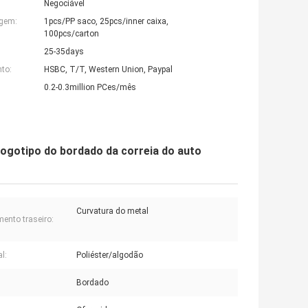
Negociável
agem:
1pcs/PP saco, 25pcs/inner caixa,
100pcs/carton
25-35days
to:
HSBC, T/T, Western Union, Paypal
0.2-0.3million PCes/mês
logotipo do bordado da correia do auto
Curvatura do metal
ento traseiro:
l:
Poliéster/algodão
Bordado