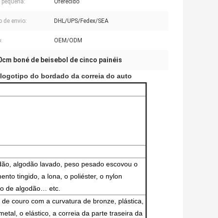
 pequena:
Oferecido
 de envio:
DHL/UPS/Fedex/SEA
:
OEM/ODM
0cm boné de beisebol de cinco painéis
logotipo do bordado da correia do auto
odão, algodão lavado, peso pesado escovou o
nto tingido, a lona, o poliéster, o nylon
udo de algodão… etc.
a de couro com a curvatura de bronze, plástica,
etal, o elástico, a correia da parte traseira da