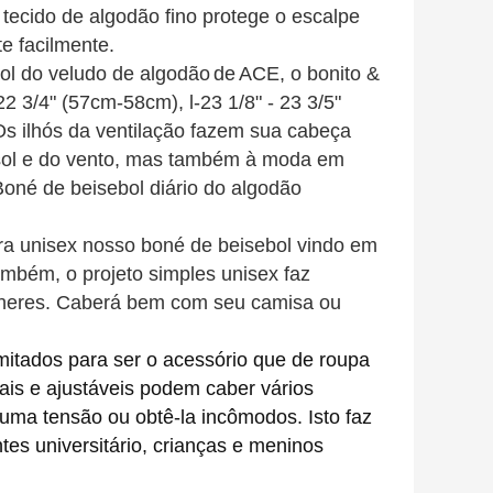
 tecido de algodão fino protege o escalpe
te facilmente.
ol do veludo de algodão
de
ACE
, o bonito &
2 3/4" (57cm-58cm), l-23 1/8" - 23 3/5"
s ilhós da ventilação fazem sua cabeça
o sol e do vento, mas também à moda em
Boné de beisebol diário do algodão
para unisex nosso boné de beisebol vindo em
também, o projeto simples unisex faz
lheres. Caberá bem com seu camisa ou
mitados para ser o acessório que de roupa
nais e ajustáveis podem caber vários
ma tensão ou obtê-la incômodos. Isto faz
tes universitário, crianças e meninos