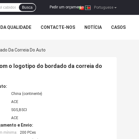
Pedir um orçamento
Busca
|
Portuguese
DA QUALIDADE
CONTACTE-NOS
NOTÍCIA
CASOS
ado Da Correia Do Auto
com o logotipo do bordado da correia do
uto:
China (continente)
ACE
SGS,BSCI
ACE
amento e Envio:
em mínima:
200 PCes