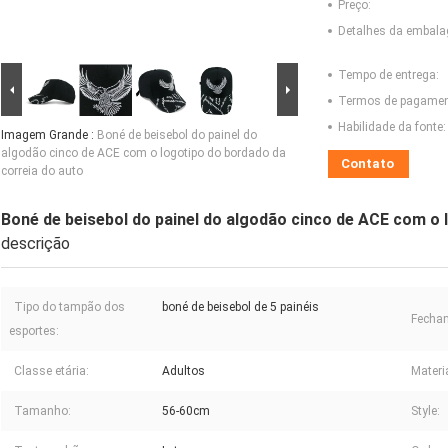
Preço:
Detalhes da embal
Tempo de entrega:
Termos de pagamen
Habilidade da fonte:
Imagem Grande :
Boné de beisebol do painel do
algodão cinco de ACE com o logotipo do bordado da
Contato
correia do auto
Boné de beisebol do painel do algodão cinco de ACE com o 
descrição
Tipo do tampão dos
boné de beisebol de 5 painéis
Fecham
esportes:
Classe etária:
Adultos
Materia
Tamanho:
56-60cm
Style: