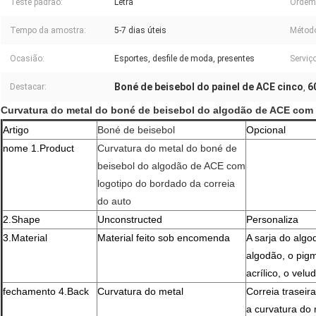
Teste padrão:
Letra
Ordem
Tempo da amostra:
5-7 dias úteis
Método
Ocasião:
Esportes, desfile de moda, presentes
Serviço
Boné de beisebol do painel de ACE cinco
6
Destacar:
,
Curvatura do metal do boné de beisebol do algodão de ACE com 
Artigo
Boné de beisebol
Opcional
nome 1.Product
Curvatura do metal do boné de
beisebol do algodão de ACE com
logotipo do bordado da correia
do auto
2.Shape
Unconstructed
Personaliza
3.Material
Material feito sob encomenda
A sarja do alg
algodão, o pigme
acrílico, o vel
fechamento 4.Back
Curvatura do metal
Correia traseir
a curvatura do m