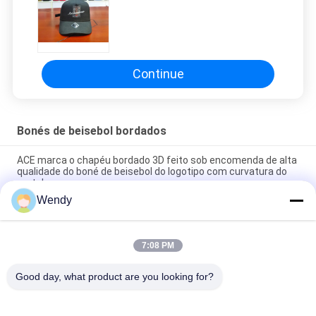
Continue
Bonés de beisebol bordados
ACE marca o chapéu bordado 3D feito sob encomenda de alta
qualidade do boné de beisebol do logotipo com curvatura do
metal
Wendy
Chapéus 100% não organizados clássico contínuo do paizinho
do painel do boné de beisebol do painel do poliéster 6 seis
7:08 PM
O tampão curvado camionista do paizinho do painel da borda
seis bordou o logotipo dos EUA
Good day, what product are you looking for?
Categorias populares
Todos