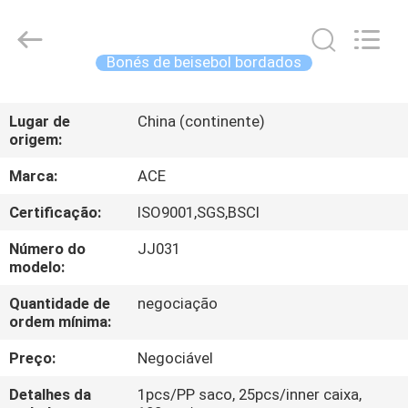
Guangzhou
Ace
Headwear
Manufacturing
Co.,
Bonés de beisebol bordados
Ltd..
All
Rights
CASA
Reserved.
Lugar de
China (continente)
origem:
PRODUTOS
Marca:
ACE
SOBRE
Certificação:
ISO9001,SGS,BSCI
NÓS
Número do
JJ031
modelo:
EXCURSÃO
Quantidade de
negociação
ordem mínima:
DA
FÁBRICA
Preço:
Negociável
Detalhes da
1pcs/PP saco, 25pcs/inner caixa,