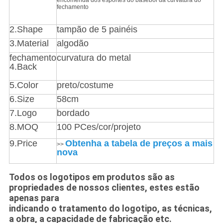
encomenda dos esportes do basebol da curvatura do
fechamento
2.Shape
tampão de 5 painéis
3.Material
algodão
fechamento
curvatura do metal
4.Back
5.Color
preto/costume
6.Size
58cm
7.Logo
bordado
8.MOQ
100 PCes/cor/projeto
9.Price
Obtenha a tabela de preços a mais
>>
nova
Todos os logotipos em produtos são as
propriedades de nossos clientes, estes estão
apenas para
indicando o tratamento do logotipo, as técnicas,
a obra, a capacidade de fabricação etc.