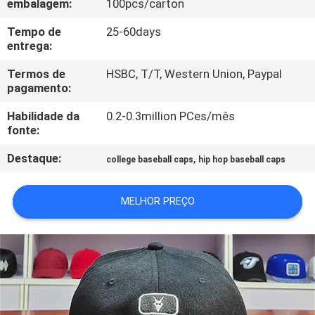
embalagem:
100pcs/carton
CONTROLE
DA
Tempo de
25-60days
entrega:
QUALIDADE
Termos de
HSBC, T/T, Western Union, Paypal
pagamento:
CONTACTE-
Habilidade da
0.2-0.3million PCes/mês
NOS
fonte:
Destaque:
,
college baseball caps
hip hop baseball caps
NOTÍCIA
MELHOR PREÇO
CASOS
MAPA
DO
SITE