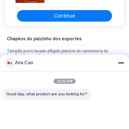
Continue
Chapéus do paizinho dos esportes
Tampão preto lavado afligido planície do camionista do
basebol do paizinho
Aria Cao
bordado não organizado Logo Customized dos bonés de
beisebol do paizinho de 56cm
11:32 AM
A placa ostenta chapéus do paizinho com logotipo do bordado
da curvatura do metal de domingo
Good day, what product are you looking for?
Categorias populares
Todos
Bonés De Beisebol 
Bonés De Beisebol 
Impressos
Bordados