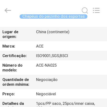
Guangzhou
Ace
Headwear
Manufacturing
Co.,
Chapéus do paizinho dos esportes
Ltd..
All
Rights
CASA
Reserved.
Lugar de
China (continente)
origem:
PRODUTOS
Marca:
ACE
SOBRE
Certificação:
ISO9001,SGS,BSCI
NÓS
Número do
ACE-NA025
modelo:
EXCURSÃO
Quantidade de
Negociação
ordem mínima:
DA
FÁBRICA
Preço:
Negociável
Detalhes da
1pcs/PP saco, 25pcs/inner caixa,