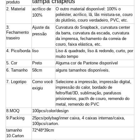
tampa chapéus
produto
2.
Material
acrílico de
O outro material disponível: 100% o
poliéster, acrílico, lã, lãs mistura-se, couro
100%
do plutônio, couro verdadeiro, PVC, etc.
3.
Ajuste da
Curvatura do Snapback, curvatura center
Fechamento
da barra, curvatura da escada, curvatura
pressão
traseiro
da imprensa, fechamento da correia de
couro, faixa elástica, etc.
4.
Pico/borda
liso
Liso & quadrado, liso & redondo, curto, por
muito tempo
5.
Cor
Preto
Alguma cor de Pantone disponível
6.
Tamanho
58cm
alguns tamanhos disponíveis.
7.
Logotipo
Como você
Selecione a impressão, impressão digital,
impressão do calor, bordado de
exigiu
feltro/flat/3D, sublimação, parafusos
prisioneiros, pacth de couro, remendo do
metal, remendo do PVC
8.MOQ
100pcs/color/design
9.Packing
25pcs/polybag/inner caixa, 4 caixas internas/caixa,
100pcs/carton.
tamanho
72*48*39cm
10.Carton