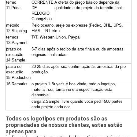
termo
CORRENTE
A oferta do preço básico depende da
11.Price
DE
qualidade e do projeto do tampão final.
RELÓGIO
Guangzhou
método
Pelo oceano, areje ou expresse (Fedex, DHL, UPS,
12.Shipping
EMS, TNT etc.)
termos
T/T, Western Union, Paypal
13.Payment
prazo de
5-7 dias após o recibo da arte finala ou de amostras
execução
originais finalizadas.
14.Sample
prazo de
20-25 dias após sua confirmação às amostras da pre-
execução
produção.
15.Production
16.Remarks
o projeto 1.Buyer's é boa vinda, todo o logotipo,
material, cor, tamanho e a especificação está
disponível.
carga 2.Sample: livre quando você pedir 500 partes
cada projeto cada cor.
Todos os logotipos em produtos são as
propriedades de nossos clientes, estes estão
apenas para