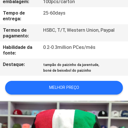
embalagem:
100pcs/carton
CONTROLE
DA
Tempo de
25-60days
entrega:
QUALIDADE
Termos de
HSBC, T/T, Western Union, Paypal
pagamento:
CONTACTE-
Habilidade da
0.2-0.3million PCes/mês
NOS
fonte:
Destaque:
,
tampão do paizinho da juventude
NOTÍCIA
boné de beisebol do paizinho
CASOS
MELHOR PREÇO
MAPA
DO
SITE