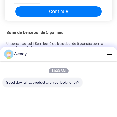
Continue
Boné de beisebol de 5 painéis
Unconstructed 58cm boné de beisebol de 5 painéis com a
curvatura plástica
Wendy
Tamanho personalizado do chapéu 56-60CM do paizinho do
boné de beisebol do painel do bordado 5
11:33 AM
Chapéus de basebol feitos sob encomenda materiais do
couro genuíno para a tela da terra comum do homem
Good day, what product are you looking for?
Categorias populares
Todos
Bonés De Beisebol 
Bonés De Beisebol 
Impressos
Bordados