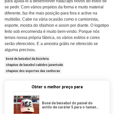
para ajudá-lo a desenvolver hat&caps novos do estilo se
se pedir.
Com vários projetos da forma e muito material
diferente, faz-lhe mais posição para fora e active na
multidão. Cabe na vária ocasião como o camionista,
esporte, mostra do sfashion e assim por diante. O logotipo
feito sob encomenda é muito bem-vindo. Porque nós
temos nossa própria fábrica, os vários estilos e cores
serão oferecidos. E a amostra grátis ne oferecido se
alguma precisou.
boné de beisebol da bicicleta
chapéus de basebol cabidos juventude
chapéus dos esportes das senhoras
Obter o melhor preço para
Boné de beisebol do painel do
estilo de caráter 5 para o tamanho
56-60cm do esporte exterior