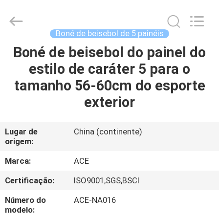
Guangzhou
Ace
Headwear
Manufacturing
Co.,
Boné de beisebol de 5 painéis
Ltd..
All
Rights
Boné de beisebol do painel do
CASA
Reserved.
estilo de caráter 5 para o
PRODUTOS
tamanho 56-60cm do esporte
exterior
SOBRE
NÓS
Lugar de
China (continente)
origem:
EXCURSÃO
Marca:
ACE
DA
Certificação:
ISO9001,SGS,BSCI
FÁBRICA
Número do
ACE-NA016
modelo: