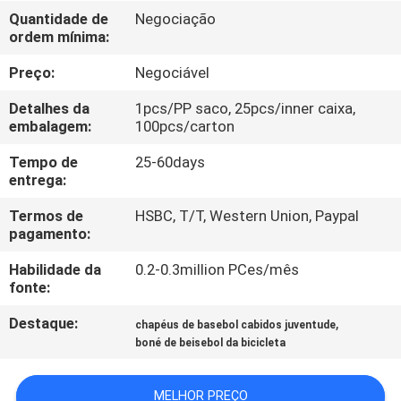
CONTROLE
Quantidade de
Negociação
ordem mínima:
DA
QUALIDADE
Preço:
Negociável
Detalhes da
1pcs/PP saco, 25pcs/inner caixa,
CONTACTE-
embalagem:
100pcs/carton
NOS
Tempo de
25-60days
entrega:
NOTÍCIA
Termos de
HSBC, T/T, Western Union, Paypal
pagamento:
Habilidade da
0.2-0.3million PCes/mês
CASOS
fonte:
Destaque:
,
chapéus de basebol cabidos juventude
MAPA
boné de beisebol da bicicleta
DO
SITE
MELHOR PREÇO