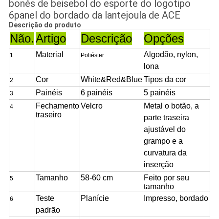
bonés de beisebol do esporte do logotipo
6panel do bordado da lantejoula de ACE
Descrição do produto
Não.
Artigo
Descrição
Opções
Material
Algodão, nylon,
1
Poliéster
lona
Cor
White&Red&Blue
Tipos da cor
2
Painéis
6 painéis
5 painéis
3
Fechamento
Velcro
Metal
o botão, a
4
traseiro
parte traseira
ajustável do
grampo e a
curvatura da
inserção
Tamanho
58
-60
cm
Feito por seu
5
tamanho
Teste
Planície
Impresso,
bordado
6
padrão