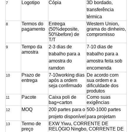
Logotipo
Cópia
3D bordado,
7
transferência
térmica
Termos do
Entrega
Western Union,
8
pagamento
(50%deposite,
grama do dinheiro,
50%before) de
compromisso
T/T
Tempo da
2-3 dias de
7-10 dias de
9
amostra
trabalho para a
trabalho para a
amostra do
amostra feita sob
ramdon
encomenda
Prazo de
7-10working dias
De acordo com
10
entrega
após a ordem
sua ordem e a
seja confirmado
dificuldade dos
produtos
Pacote
Caixa poli de
Como suas
11
bag+carton
exigências
MOQ
200 partes para o
500-1000 partes
12
projeto disponível
para projetam
Termo de
EXW Yiwu, CORRENTE DE
13
preço
RELÓGIO Ningbo, CORRENTE DE