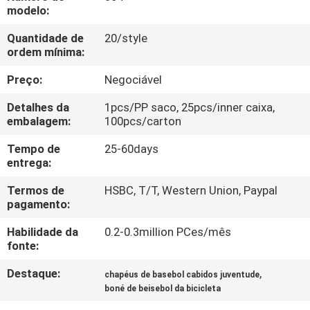
CONTROLE
modelo:
DA
Quantidade de
20/style
ordem mínima:
QUALIDADE
Preço:
Negociável
CONTACTE-
Detalhes da
1pcs/PP saco, 25pcs/inner caixa,
NOS
embalagem:
100pcs/carton
Tempo de
25-60days
entrega:
NOTÍCIA
Termos de
HSBC, T/T, Western Union, Paypal
pagamento:
CASOS
Habilidade da
0.2-0.3million PCes/mês
fonte:
MAPA
Destaque:
,
chapéus de basebol cabidos juventude
DO
boné de beisebol da bicicleta
SITE