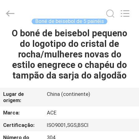
Guangzhou
Ace
Headwear
Manufacturing
Co.,
Boné de beisebol de 5 painéis
Ltd..
All
Rights
O boné de beisebol pequeno
CASA
Reserved.
do logotipo do cristal de
PRODUTOS
rocha/mulheres novas do
estilo enegrece o chapéu do
SOBRE
tampão da sarja do algodão
NÓS
Lugar de
China (continente)
origem:
EXCURSÃO
DA
Marca:
ACE
FÁBRICA
Certificação:
ISO9001,SGS,BSCI
Número do
304