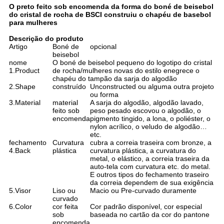
O preto feito sob encomenda da forma do boné de beisebol
do cristal de rocha de BSCI construiu o chapéu de basebol
para mulheres
Descrição do produto
Artigo
Boné de
opcional
beisebol
nome
O boné de beisebol pequeno do logotipo do cristal
1.Product
de rocha/mulheres novas do estilo enegrece o
chapéu do tampão da sarja do algodão
2.Shape
construído
Unconstructed ou alguma outra projeto
ou forma
3.Material
material
A sarja do algodão, algodão lavado,
feito sob
peso pesado escovou o algodão, o
encomenda
pigmento tingido, a lona, o poliéster, o
nylon acrílico, o veludo de algodão…
etc.
fechamento
Curvatura
cubra a correia traseira com bronze, a
4.Back
plástica
curvatura plástica, a curvatura do
metal, o elástico, a correia traseira da
auto-tela com curvatura etc. do metal.
E outros tipos do fechamento traseiro
da correia dependem de sua exigência
5.Visor
Liso ou
Macio ou Pre-curvado duramente
curvado
6.Color
cor feita
Cor padrão disponível, cor especial
sob
baseada no cartão da cor do pantone
encomenda