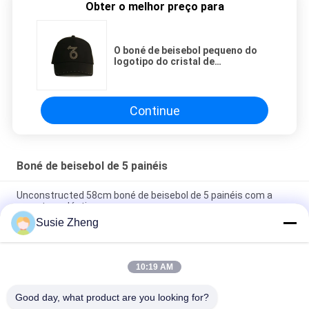
Obter o melhor preço para
O boné de beisebol pequeno do
logotipo do cristal de
rocha/mulheres novas do estilo
enegrece o chapéu do tampão da
sarja do algodão
Continue
Boné de beisebol de 5 painéis
Unconstructed 58cm boné de beisebol de 5 painéis com a
curvatura plástica
Susie Zheng
Tamanho personalizado do chapéu 56-60CM do paizinho do
boné de beisebol do painel do bordado 5
10:19 AM
Chapéus de basebol feitos sob encomenda materiais do
couro genuíno para a tela da terra comum do homem
Good day, what product are you looking for?