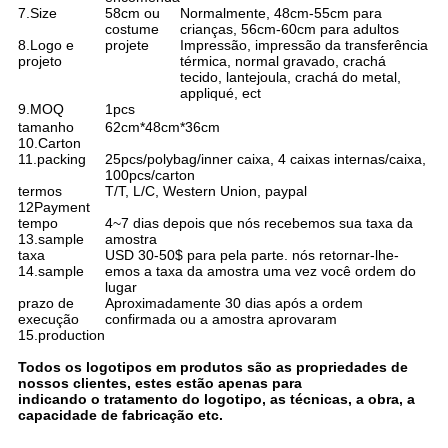
7.Size
58cm ou
Normalmente, 48cm-55cm para
costume
crianças, 56cm-60cm para adultos
8.Logo e
projete
Impressão, impressão da transferência
projeto
térmica, normal gravado, crachá
tecido, lantejoula, crachá do metal,
appliqué, ect
9.MOQ
1pcs
tamanho
62cm*48cm*36cm
10.Carton
11.packing
25pcs/polybag/inner caixa, 4 caixas internas/caixa,
100pcs/carton
termos
T/T, L/C, Western Union, paypal
12Payment
tempo
4~7 dias depois que nós recebemos sua taxa da
13.sample
amostra
taxa
USD 30-50$ para pela parte. nós retornar-lhe-
14.sample
emos a taxa da amostra uma vez você ordem do
lugar
prazo de
Aproximadamente 30 dias após a ordem
execução
confirmada ou a amostra aprovaram
15.production
Todos os logotipos em produtos são as propriedades de
nossos clientes, estes estão apenas para
indicando o tratamento do logotipo, as técnicas, a obra, a
capacidade de fabricação etc.