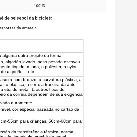
100UD
é de beisebol da bicicleta
 esportes do amarelo
 alguma outra projeto ou forma
ão, algodão lavado, peso pesado escovou
ento tingido, a lona, o poliéster, o nylon
do de algodão… etc.
raseira com bronze, a curvatura plástica, a
l, o elástico, a correia traseira da auto-
a etc. do metal. E outros tipos do
iro da correia dependem de sua exigência
rvado duramente
nível, cor especial baseada no cartão da
8cm-55cm para crianças, 56cm-60cm para
ssão da transferência térmica, normal
ecido, lantejoula, crachá do metal,