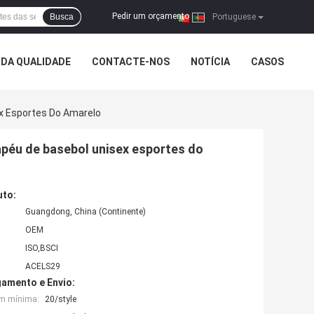
Pedir um orçamento
Busca
|
Portuguese
DA QUALIDADE
CONTACTE-NOS
NOTÍCIA
CASOS
ex Esportes Do Amarelo
apéu de basebol unisex esportes do
uto:
Guangdong, China (Continente)
OEM
ISO,BSCI
ACELS29
amento e Envio:
em mínima:
20/style