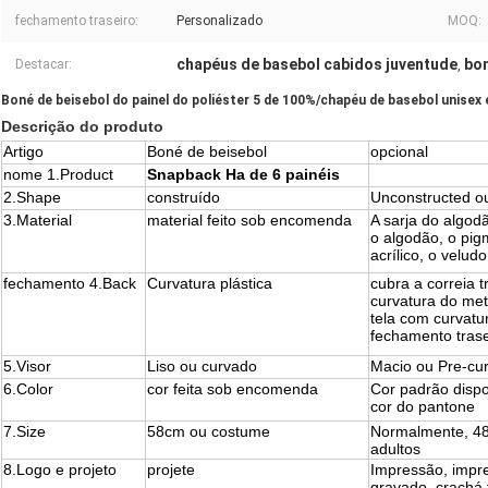
fechamento traseiro:
Personalizado
MOQ:
chapéus de basebol cabidos juventude
bon
Destacar:
,
Boné de beisebol do painel do poliéster 5 de 100%/chapéu de basebol unisex
Descrição do produto
Artigo
Boné de beisebol
opcional
nome 1.Product
Snapback Ha de 6 painéis
2.Shape
construído
Unconstructed ou
3.Material
material feito sob encomenda
A sarja do algod
o algodão, o pigm
acrílico, o velu
fechamento 4.Back
Curvatura plástica
cubra a correia t
curvatura do meta
tela com curvatur
fechamento trase
5.Visor
Liso ou curvado
Macio ou Pre-cu
6.Color
cor feita sob encomenda
Cor padrão dispo
cor do pantone
7.Size
58cm ou costume
Normalmente, 4
adultos
8.Logo e projeto
projete
Impressão, impre
gravado, crachá t