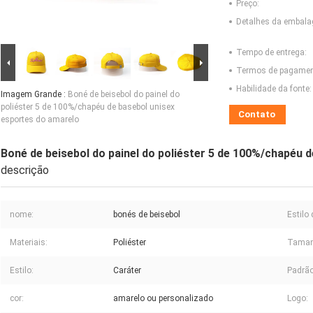
Preço:
Detalhes da embal
Tempo de entrega:
Termos de pagamen
Habilidade da fonte:
Imagem Grande :
Boné de beisebol do painel do
poliéster 5 de 100%/chapéu de basebol unisex
Contato
esportes do amarelo
Boné de beisebol do painel do poliéster 5 de 100%/chapéu 
descrição
nome:
bonés de beisebol
Estilo 
Materiais:
Poliéster
Taman
Estilo:
Caráter
Padrão
cor:
amarelo ou personalizado
Logo: