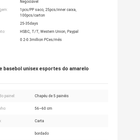
Negociável
agem:
1pcs/PP saco, 25pcs/inner caixa,
100pcs/carton
25-35days
to:
HSBC, T/T, Western Union, Paypal
0.2-0.3million PCes/mês
de basebol unisex esportes do amarelo
do painel:
Chapéu de 5 painéis
ho:
56~60 cm
:
Carta
bordado