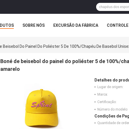
DUTOS
SOBRE NÓS
EXCURSÃO DA FÁBRICA
CONTROLE 
e Beisebol Do Painel Do Poliéster 5 De 100%/chapéu De Basebol Unis
Boné de beisebol do painel do poliéster 5 de 100%/ch
amarelo
Detalhes do prod
Lugar de origem:
Marca:
Certificação:
Número do modelo:
Condições de Pag
Quantidade de ord