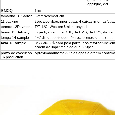
appliqué, ect
9.MOQ
1pcs
tamanho 10.Carton
62cm*48cm*36cm
11.packing
25pcs/polybag/inner caixa, 4 caixas internas/caix
termos 12Payment
T/T, L/C, Western Union, paypal
termo 13.Delivery
Expedição etc. de DHL, de EMS, de UPS, de Fed
tempo 14.sample
4~7 dias depois que nós recebemos sua taxa da
taxa
15.sample
USD 30-50$ para pela parte. nós retornar-lhe-e
ordem do lugar mais do que 300pcs
prazo de execução
Aproximadamente 30 dias após a ordem confirm
16.production