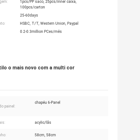
agem:
1pcs/PP saco, 25pcs/inner caixa,
100pcs/carton
25-60days
to:
HSBC, T/T, Western Union, Paypal
0.2-0.3million PCes/mês
ilo o mais novo com a multi cor
chapéu 6-Panel
do painel:
ais:
acylic/lãs
ho:
58cm, 58cm