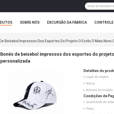
DUTOS
SOBRE NÓS
EXCURSÃO DA FÁBRICA
CONTROLE 
De Beisebol Impressos Dos Esportes Do Projeto O Estilo O Mais Novo 
Bonés de beisebol impressos dos esportes do projeto 
personalizada
Detalhes do prod
Lugar de origem:
Marca:
Número do modelo:
Condições de Pag
Quantidade de ord
Preço: