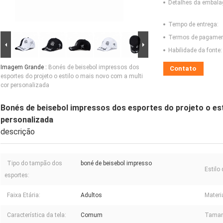
Detalhes da embal
Tempo de entrega:
Termos de pagamen
Habilidade da fonte:
Imagem Grande :
Bonés de beisebol impressos dos
Contato
esportes do projeto o estilo o mais novo com a multi
cor personalizada
Bonés de beisebol impressos dos esportes do projeto o est
personalizada
descrição
Tipo do tampão dos
boné de beisebol impresso
Estilo 
esportes:
Faixa Etária:
Adultos
Materi
Característica da tela:
Comum
Taman