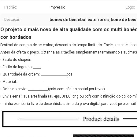
Padrão:
Impresso
Logo:
bonés de beisebol exteriores
boné de beis
Destacar:
,
O projeto o mais novo de alta qualidade com os multi boné
cor bordados
Festival da compra de setembro, desconto do tempo limitado. Envie presentes bon
Antes da oferta o preço. Obtenha as citações simplesmente terminando e submete
• Estilo do chapéu: ___________
• Estilo do logotipo: _____
• Quantidade da ordem: _________________pcs
• Material: ________________
• Onde ao envio: _____________(país com código postal por favor)
• Envie e-mail sua arte finala (ai, eps, JPEG, png ou pdf) com definição do dpi do 
• minha zombaria livre do desenhista acima da prova digital para você pelo e-mail