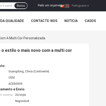
Pedir um orçamento
Busca
|
Portuguese
DA QUALIDADE
CONTACTE-NOS
NOTÍCIA
CASOS
Com A Multi Cor Personalizada
o estilo o mais novo com a multi cor
uto:
Guangdong, China (Continente)
OEM
ACEB0009
amento e Envio:
em mínima:
20/style
Negociável