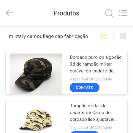
Guangzhou
Ace
Headwear
Produtos
Manufacturing
Co.,
Ltd..
All
Rights
CASA
Reserved.
military camouflage cap fabricação online
PRODUTOS
Bordado puro do algodão
3d do tampão militar
SOBRE
durável do cadete da
NÓS
camuflagem cabido
Negociável MOQ:20/style
CONTATO
EXCURSÃO
Tampão militar do
DA
cadete de Camo do
FÁBRICA
bordado liso ajustável
para 56-60cm unisex
Negociável MOQ:20/style