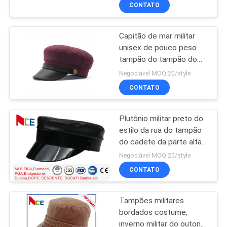
CONTROLE
CONTATO
DA
Capitão de mar militar
QUALIDADE
unisex de pouco peso
tampão do tampão do
CONTACTE-
cadete inteiramente
Negociável MOQ:20/style
customizável
NOS
CONTATO
Plutônio militar preto do
NOTÍCIA
estilo da rua do tampão
do cadete da parte alta
CASOS
Unadjustable para
Negociável MOQ:20/style
mulheres
CONTATO
MAPA
Tampões militares
DO
bordados costume,
SITE
inverno militar do outono