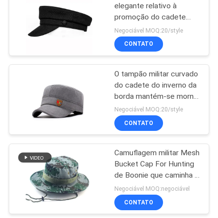
elegante relativo à
promoção do cadete
para mulheres
Negociável MOQ:20/style
personalizou o logotipo
CONTATO
O tampão militar curvado
do cadete do inverno da
borda mantém-se morno
para o ancião/homens
Negociável MOQ:20/style
envelhecidos meio
CONTATO
Camuflagem militar Mesh
Bucket Cap For Hunting
de Boonie que caminha a
escalada
Negociável MOQ:negociável
CONTATO