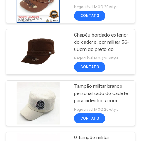
do tampão de Boonie
Negociável MOQ:20/style
cabido
PRIVACY
CONTATO
POLICY
Chapéu bordado exterior
do cadete, cor militar 56-
60cm do preto do
tampão da rua
Negociável MOQ:20/style
CONTATO
Tampão militar branco
personalizado do cadete
para indivíduos com
teste padrão bordado
Negociável MOQ:20/style
CONTATO
O tampão militar